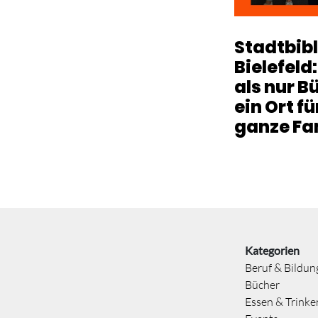
Stadtbib
Bielefeld
als nur B
ein Ort fü
ganze Fa
Kategorien
Beruf & Bildun
Bücher
Essen & Trinke