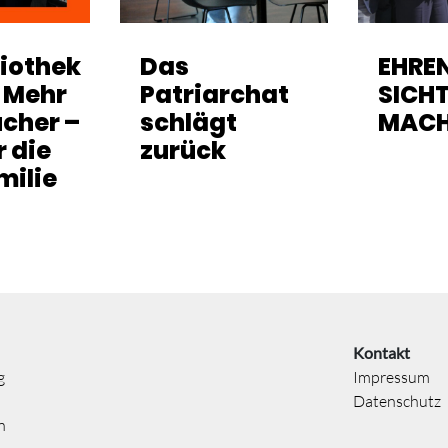
liothek
Das
EHRE
: Mehr
Patriarchat
SICH
ücher –
schlägt
MAC
r die
zurück
milie
Kontakt
g
Impressum
Datenschutz
n