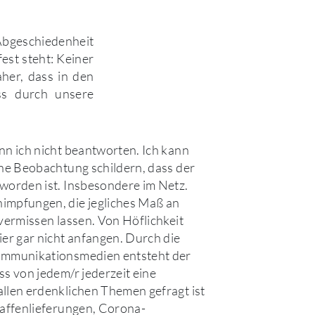
 Abgeschiedenheit
est steht: Keiner
aher, dass in den
iss durch unsere
nn ich nicht beantworten. Ich kann
ine Beobachtung schildern, dass der
worden ist. Insbesondere im Netz.
impfungen, die jegliches Maß an
 vermissen lassen. Von Höflichkeit
ier gar nicht anfangen. Durch die
ommunikationsmedien entsteht der
ss von jedem/r jederzeit eine
llen erdenklichen Themen gefragt ist
Waffenlieferungen, Corona-