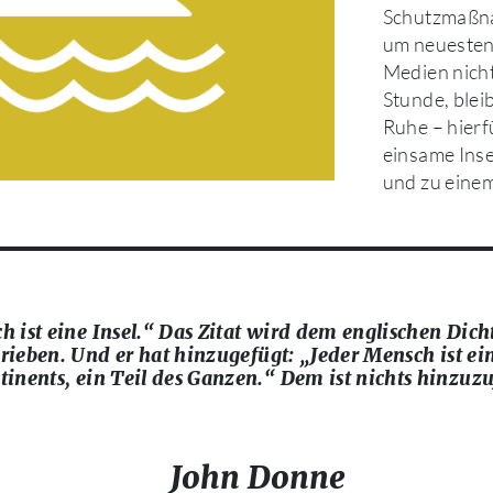
Schutzmaßna
um neuesten 
Medien nichts
Stunde, blei
Ruhe – hierf
einsame Inse
und zu eine
 ist eine Insel.“ Das Zitat wird dem englischen Dic
rieben. Und er hat hinzugefügt: „Jeder Mensch ist ei
inents, ein Teil des Ganzen.“ Dem ist nichts hinzuz
John Donne