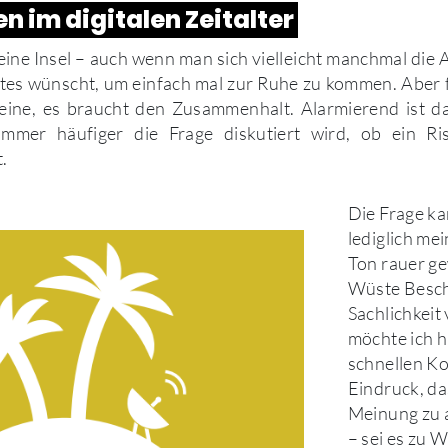
n im digitalen Zeitalter
eine Insel – auch wenn man sich vielleicht manchmal die
tes wünscht, um einfach mal zur Ruhe zu kommen. Aber f
leine, es braucht den Zusammenhalt. Alarmierend ist d
immer häufiger die Frage diskutiert wird, ob ein R
.
Die Frage ka
lediglich me
Ton rauer ge
Wüste Besch
Sachlichkeit
möchte ich h
schnellen K
Eindruck, da
Meinung zu a
– sei es zu 