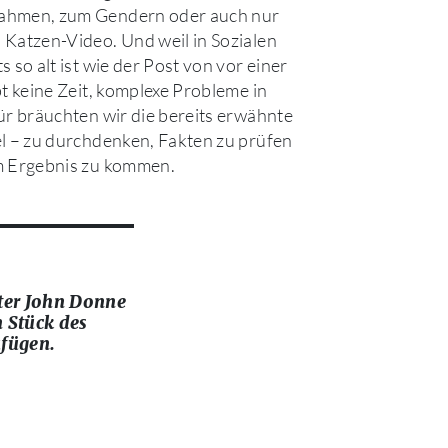
hmen, zum Gendern oder auch nur
Katzen-Video. Und weil in Sozialen
 so alt ist wie der Post von vor einer
bt keine Zeit, komplexe Probleme in
ür bräuchten wir die bereits erwähnte
l – zu durchdenken, Fakten zu prüfen
m Ergebnis zu kommen.
hter John Donne
n Stück des
ufügen.