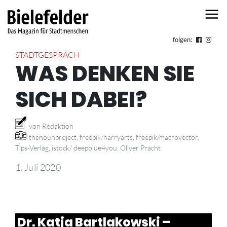
Skip to content
folgen:
STADTGESPRÄCH
WAS DENKEN SIE
SICH DABEI?
von Redaktion
thenounproject, freepik/harryarts, freepik/macrovector,
Tips-Verlag, istock/ deepblue4you, Oliver Pracht
1. Juli 2020
Dr. Katja Bartlakowski –