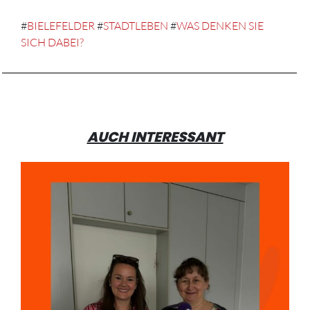
#
BIELEFELDER
#
STADTLEBEN
#
WAS DENKEN SIE
SICH DABEI?
AUCH INTERESSANT