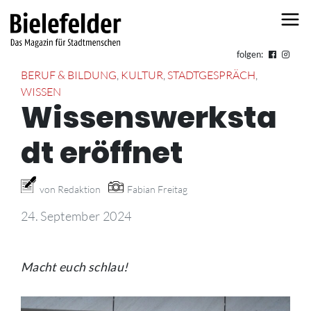
Skip to content
folgen:
BERUF & BILDUNG
,
KULTUR
,
STADTGESPRÄCH
,
WISSEN
Wissenswerksta
dt eröffnet
von Redaktion
Fabian Freitag
24. September 2024
Macht euch schlau!