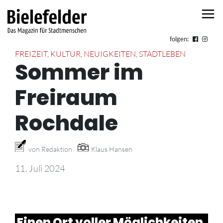
Skip to content
folgen:
FREIZEIT
,
KULTUR
,
NEUIGKEITEN
,
STADTLEBEN
Sommer im
Freiraum
Rochdale
von Redaktion
Klaus Hansen
11. Juli 2024
Einen Ort voller Möglichkeiten