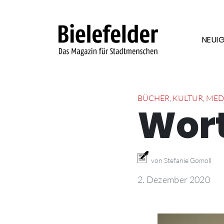
Skip to content
NEUIG
BÜCHER
,
KULTUR
,
MED
Wort
von Stefanie Gomoll
2. Dezember 2020