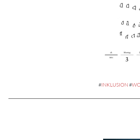
#
INKLUSION
#
WO