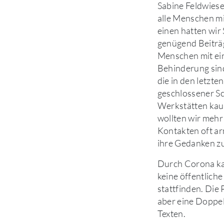
Sabine Feldwiese
alle Menschen m
einen hatten wir 
genügend Beitr
Menschen mit ei
Behinderung sind
die in den letzt
geschlossener S
Werkstätten kau
wollten wir mehr
Kontakten oft ar
ihre Gedanken z
Durch Corona ka
keine öffentlich
stattfinden. Di
aber eine Doppe
Texten.