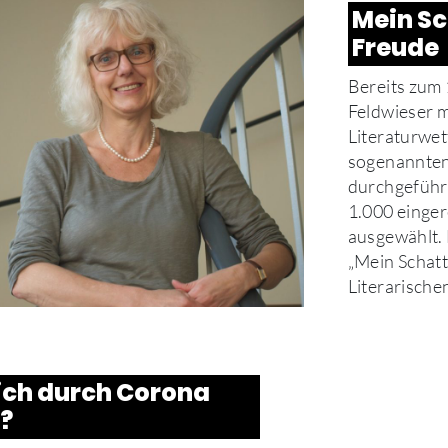
Mein Sc
Freude
Bereits zum 
Feldwieser m
Literaturwe
sogenannten
durchgeführt
1.000 einger
ausgewählt. 
„Mein Schatt
Literarische
ich durch Corona
?