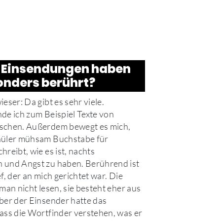
 Einsendungen haben
onders berührt?
eser: Da gibt es sehr viele.
de ich zum Beispiel Texte von
schen. Außerdem bewegt es mich,
hüler mühsam Buchstabe für
reibt, wie es ist, nachts
 und Angst zu haben. Berührend ist
f, der an mich gerichtet war. Die
man nicht lesen, sie besteht eher aus
ber der Einsender hatte das
ass die Wortfinder verstehen, was er