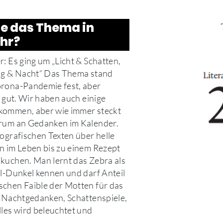
te das Thema in
hr?
: Es ging um „Licht & Schatten,
Tag & Nacht“ Das Thema stand
orona-Pandemie fest, aber
s gut. Wir haben auch einige
kommen, aber wie immer steckt
trum an Gedanken im Kalender.
iografischen Texten über helle
n im Leben bis zu einem Rezept
kuchen. Man lernt das Zebra als
ll-Dunkel kennen und darf Anteil
chen Faible der Motten für das
, Nachtgedanken, Schattenspiele,
lles wird beleuchtet und