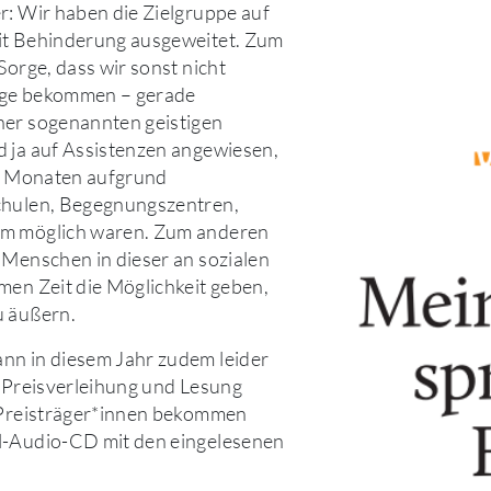
r: Wir haben die Zielgruppe auf
it Behinderung ausgeweitet. Zum
Sorge, dass wir sonst nicht
äge bekommen – gerade
ner sogenannten geistigen
 ja auf Assistenzen angewiesen,
en Monaten aufgrund
chulen, Begegnungszentren,
m möglich waren. Zum anderen
 Menschen in dieser an sozialen
men Zeit die Möglichkeit geben,
u äußern.
nn in diesem Jahr zudem leider
e Preisverleihung und Lesung
e Preisträger*innen bekommen
l-Audio-CD mit den eingelesenen