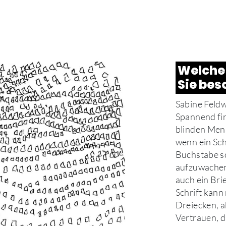
Welche
Sie bes
Sabine Feldwi
Spannend fin
blinden Men
wenn ein Sc
Buchstabe sch
aufzuwachen
auch ein Brie
Schrift kann 
Dreiecken, a
Vertrauen, d