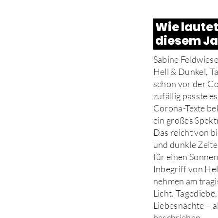
Wie laute
diesem Ja
Sabine Feldwieser
Hell & Dunkel, 
schon vor der C
zufällig passte e
Corona-Texte be
ein großes Spek
Das reicht von b
und dunkle Zeite
für einen Sonnen
Inbegriff von He
nehmen am tragis
Licht. Tagediebe
Liebesnächte – a
beschrieben.