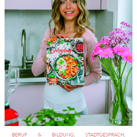
BERUF & BILDUNG
,
STADTGESPRÄCH
,