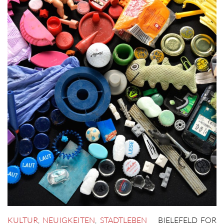
KULTUR
,
NEUIGKEITEN
,
STADTLEBEN
BIELEFELD FOR