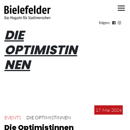
Skip to content
folgen:
DIE
OPTIMISTIN
NEN
17. Mai 2024
EVENTS
DIE OPTIMISTINNEN
Die Optimistinnen