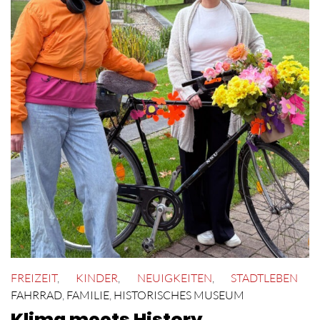
FREIZEIT
,
KINDER
,
NEUIGKEITEN
,
STADTLEBEN
FAHRRAD
,
FAMILIE
,
HISTORISCHES MUSEUM
Klima meets History