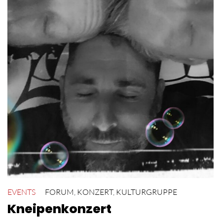
EVENTS
FORUM
,
KONZERT
,
KULTURGRUPPE
Kneipenkonzert