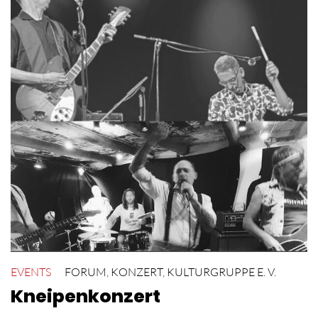
EVENTS
FORUM
,
KONZERT
,
KULTURGRUPPE E. V.
Kneipenkonzert