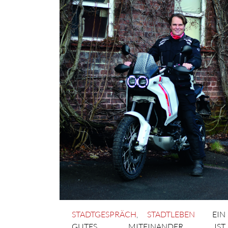
STADTGESPRÄCH
,
STADTLEBEN
EIN
GUTES MITEINANDER IST