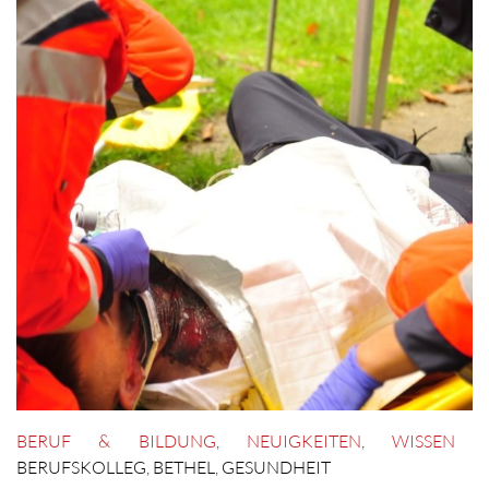
BERUF & BILDUNG
,
NEUIGKEITEN
,
WISSEN
BERUFSKOLLEG
,
BETHEL
,
GESUNDHEIT