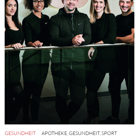
GESUNDHEIT
APOTHEKE
,
GESUNDHEIT
,
SPORT