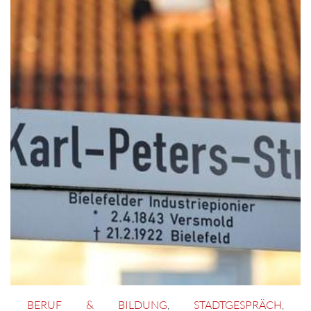
BERUF & BILDUNG
,
STADTGESPRÄCH
,