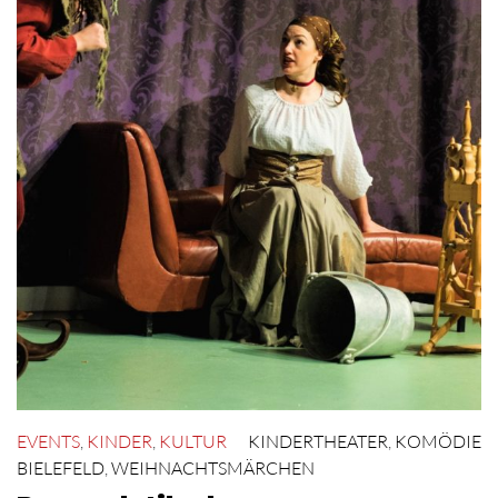
EVENTS
,
KINDER
,
KULTUR
KINDERTHEATER
,
KOMÖDIE
BIELEFELD
,
WEIHNACHTSMÄRCHEN