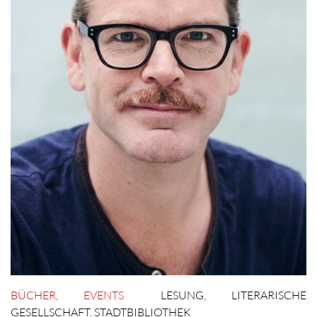
BÜCHER
,
EVENTS
LESUNG
,
LITERARISCHE
GESELLSCHAFT
,
STADTBIBLIOTHEK