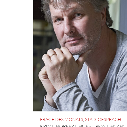
FRAGE DES MONATS
,
STADTGESPRÄCH
KRIMI
,
NORBERT HORST
,
WAS DENKEN