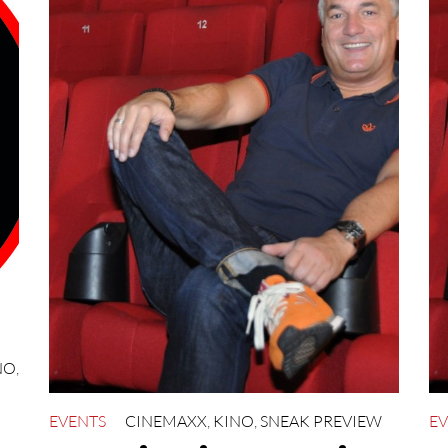
NO
,
EVENTS
CINEMAXX
,
KINO
,
SNEAK PREVIEW
EV