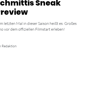
chmittis Sneak
Preview
m letzten Mal in dieser Saison heißt es: Großes
no vor dem offiziellen Filmstart erleben!
n Redaktion