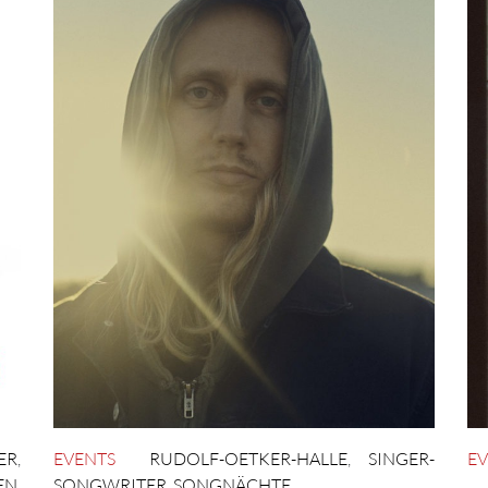
ER
,
EVENTS
RUDOLF-OETKER-HALLE
,
SINGER-
EV
EN
,
SONGWRITER
,
SONGNÄCHTE