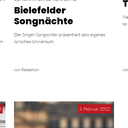
Bielefelder
Na
Songnächte
so 
Der Singer-Songwriter präsentiert sein eigenes
en
lyrisches Universum.
von Redaktion
vo
3
3. Februar 2022