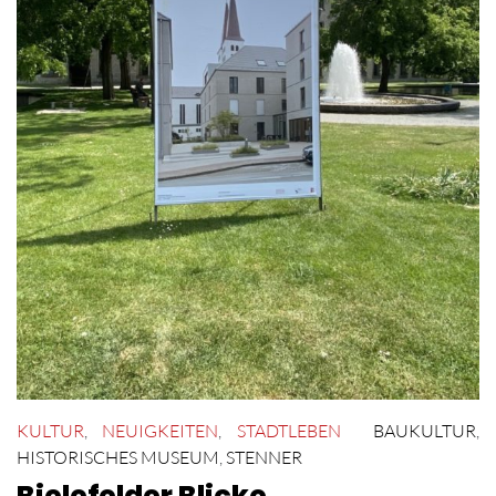
KULTUR
,
NEUIGKEITEN
,
STADTLEBEN
BAUKULTUR
,
HISTORISCHES MUSEUM
,
STENNER
Bielefelder Blicke