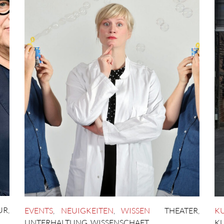
UR
,
EVENTS
,
NEUIGKEITEN
,
WISSEN
THEATER
,
K
UNTERHALTUNG
,
WISSENSCHAFT
K