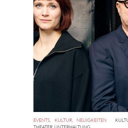
EVENTS
,
KULTUR
,
NEUIGKEITEN
KULT
THEATER
,
UNTERHALTUNG