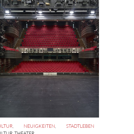
ULTUR
,
NEUIGKEITEN
,
STADTLEBEN
ULTUR
,
THEATER