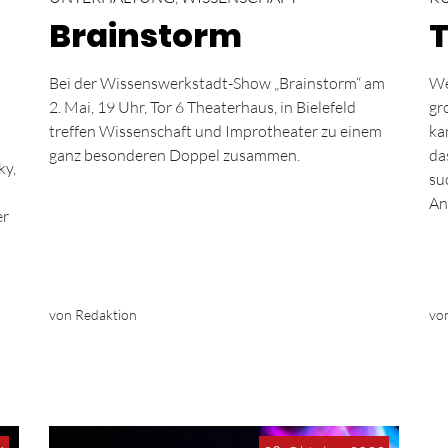
Brainstorm
T
Bei der Wissenswerkstadt-Show „Brainstorm“ am
We
2. Mai, 19 Uhr, Tor 6 Theaterhaus, in Bielefeld
gr
treffen Wissenschaft und Improtheater zu einem
ka
ganz besonderen Doppel zusammen.
da
ky,
su
An
er
von Redaktion
vo