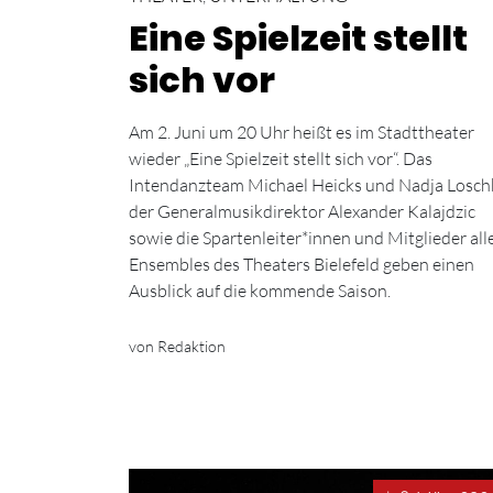
Eine Spielzeit stellt
sich vor
Am 2. Juni um 20 Uhr heißt es im Stadttheater
wieder „Eine Spielzeit stellt sich vor“. Das
Intendanzteam Michael Heicks und Nadja Losch
der Generalmusikdirektor Alexander Kalajdzic
sowie die Spartenleiter*innen und Mitglieder all
Ensembles des Theaters Bielefeld geben einen
Ausblick auf die kommende Saison.
von Redaktion