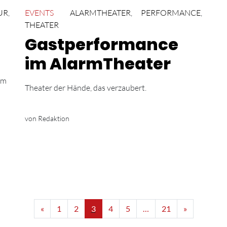
UR
,
EVENTS
ALARMTHEATER
,
PERFORMANCE
,
THEATER
Gastperformance
im AlarmTheater
im
Theater der Hände, das verzaubert.
von Redaktion
«
1
2
3
4
5
…
21
»