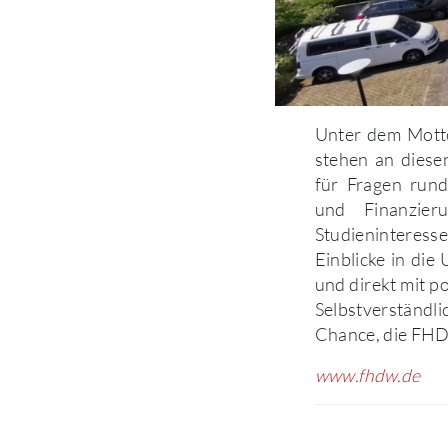
Unter dem Motto
stehen an dies
für Fragen rund
und Finanzier
Studieninteress
Einblicke in die
und direkt mit p
Selbstverständli
Chance, die FH
www.fhdw.de