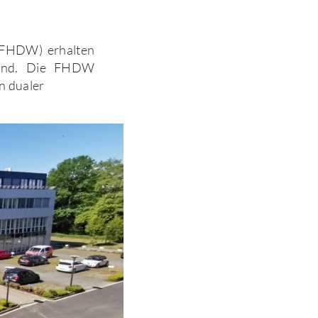
(FHDW) erhalten
 Hand. Die FHDW
n dualer