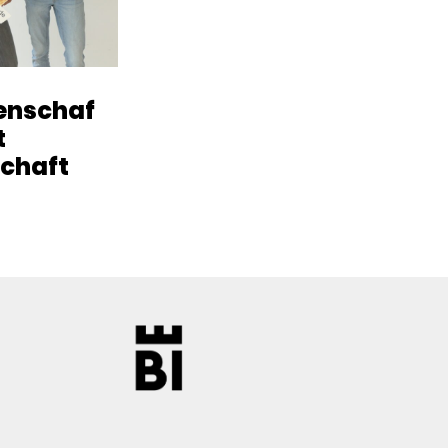
enschaf
t
chaft