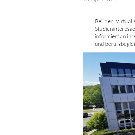
Bei den Virtua
Studieninteres
informiert an ih
und berufsbegle