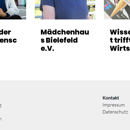
lder
Mädchenhau
Wiss
ensc
s Bielefeld
t triff
e.V.
Wirts
Kontakt
g
Impressum
Datenschutz
n