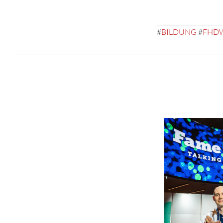
#
BILDUNG
#
FHD