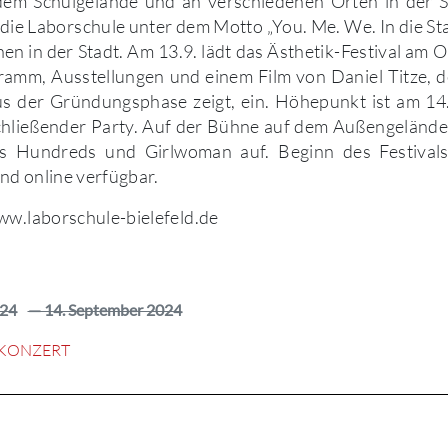
em Schulgelände und an verschiedenen Orten in der S
t die Laborschule unter dem Motto „You. Me. We. In die Sta
nen in der Stadt. Am 13.9. lädt das Ästhetik-Festival am 
amm, Ausstellungen und einem Film von Daniel Titze, de
us der Gründungsphase zeigt, ein. Höhepunkt ist am 14.
chließender Party. Auf der Bühne auf dem Außengelände
ds Hundreds und Girlwoman auf. Beginn des Festivals
ind online verfügbar.
ww.laborschule-bielefeld.de
024
— 14. September 2024
KONZERT