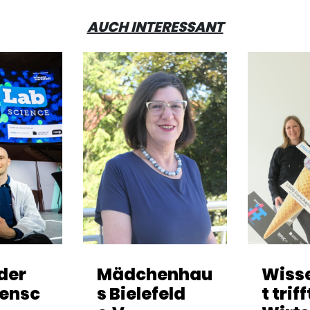
AUCH INTERESSANT
lder
Mädchenhau
Wiss
ensc
s Bielefeld
t triff