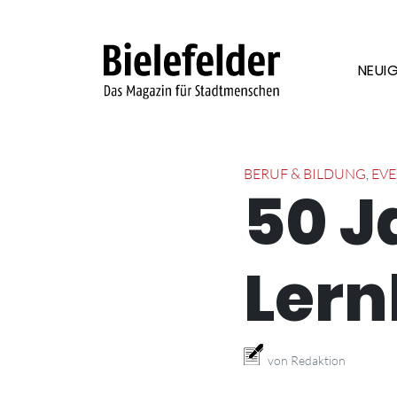
Skip to content
NEUIG
BERUF & BILDUNG
,
EVE
50 J
Lern
von Redaktion