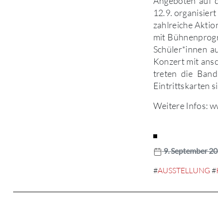
Angeboten auf d
12.9. organisier
zahlreiche Aktio
mit Bühnenprogr
Schüler*innen a
Konzert mit ans
treten die Ban
Eintrittskarten s
Weitere Infos: w
9. September 2
#
AUSSTELLUNG
#