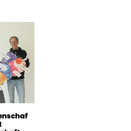
enschaf
t