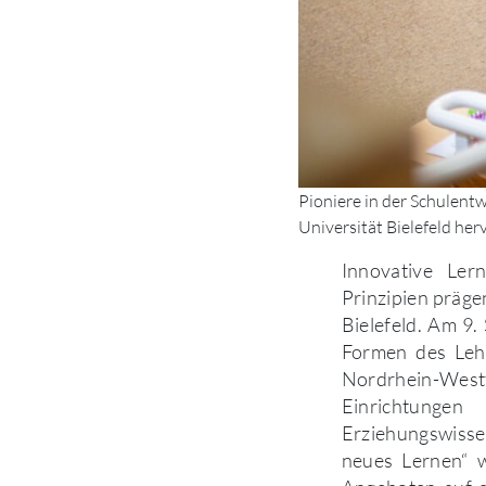
Pioniere in der Schulentw
Universität Bielefeld her
Innovative Ler
Prinzipien präge
Bielefeld. Am 9
Formen des Leh
Nordrhein-Westf
Einrichtung
Erziehungswisse
neues Lernen“ w