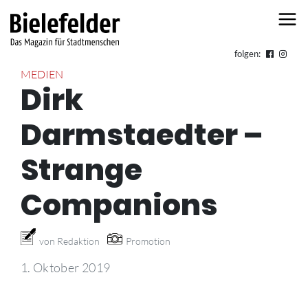
Skip to content
folgen:
MEDIEN
Dirk
Darmstaedter –
Strange
Companions
von Redaktion
Promotion
1. Oktober 2019