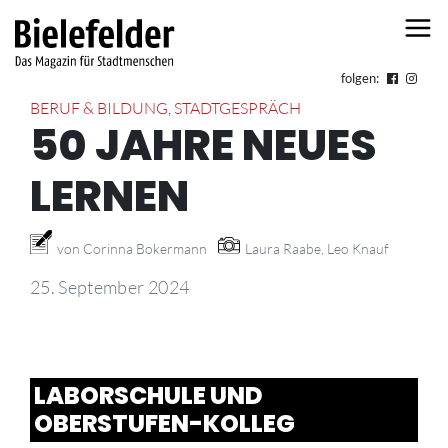
Skip to content
folgen:
BERUF & BILDUNG
,
STADTGESPRÄCH
50 JAHRE NEUES
LERNEN
von Corinna Bokermann
Laura Raabe, Leo Knauf
25. September 2024
LABORSCHULE UND
OBERSTUFEN-KOLLEG