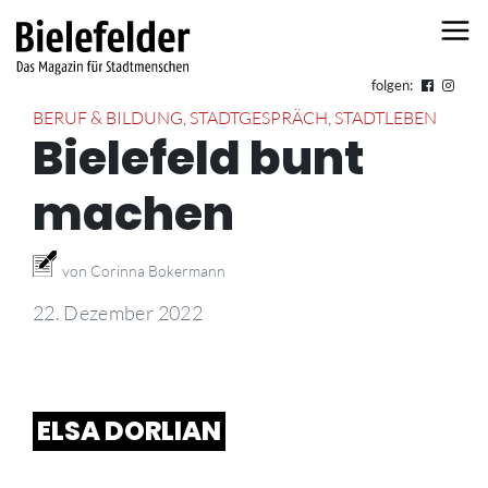
Skip to content
folgen:
BERUF & BILDUNG
,
STADTGESPRÄCH
,
STADTLEBEN
Bielefeld bunt
machen
von Corinna Bokermann
22. Dezember 2022
ELSA DORLIAN