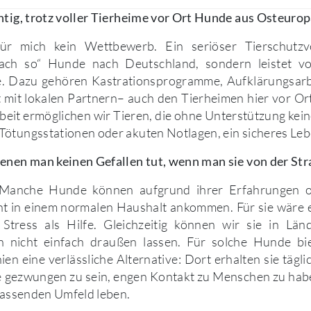
htig, trotz voller Tierheime vor Ort Hunde aus Osteurop
für mich kein Wettbewerb. Ein seriöser Tierschutzv
fach so“ Hunde nach Deutschland, sondern leistet vo
fe. Dazu gehören Kastrationsprogramme, Aufklärungsarb
mit lokalen Partnern– auch den Tierheimen hier vor Ort
eit ermöglichen wir Tieren, die ohne Unterstützung kei
ötungsstationen oder akuten Notlagen, ein sicheres Leb
enen man keinen Gefallen tut, wenn man sie von der Str
s. Manche Hunde können aufgrund ihrer Erfahrungen o
ht in einem normalen Haushalt ankommen. Für sie wäre 
tress als Hilfe. Gleichzeitig können wir sie in Län
n nicht einfach draußen lassen. Für solche Hunde b
ien eine verlässliche Alternative: Dort erhalten sie tägli
e gezwungen zu sein, engen Kontakt zu Menschen zu habe
 passenden Umfeld leben.