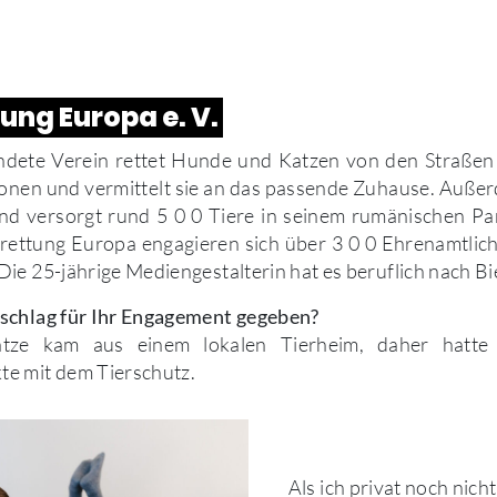
ung Europa e. V.
dete Verein rettet Hunde und Katzen von den Straße
onen und vermittelt sie an das passende Zuhause. Außer
nd versorgt rund 5 0 0 Tiere in seinem rumänischen Pa
ettung Europa engagieren sich über 3 0 0 Ehrenamtliche
ie 25-jährige Mediengestalterin hat es beruflich nach Bi
schlag für Ihr Engagement gegeben?
tze kam aus einem lokalen Tierheim, daher hatte
e mit dem Tierschutz.
Als ich privat noch nich