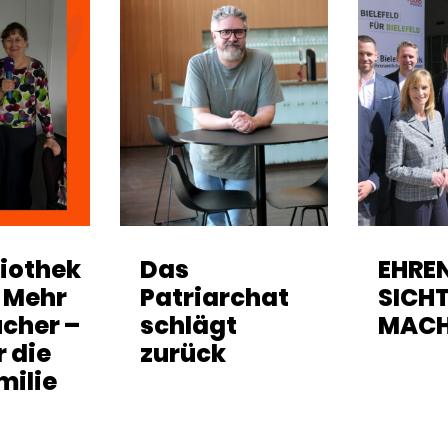
liothek
Das
EHRE
: Mehr
Patriarchat
SICH
ücher –
schlägt
MAC
r die
zurück
milie