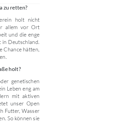
a zu retten?
erein holt nicht
r allem vor Ort
eit und die enge
 in Deutschland.
ne Chance hätten,
en.
aße holt?
der genetischen
ein Leben eng am
dern mit aktiven
ietet unser Open
ch Futter, Wasser
n. So können sie