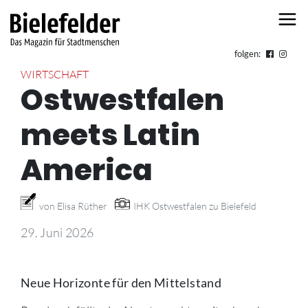
Skip to content
folgen:
WIRTSCHAFT
Ostwestfalen
meets Latin
America
von Elisa Rüther
IHK Ostwestfalen zu Bielefeld
29. Juni 2026
Neue Horizonte für den Mittelstand