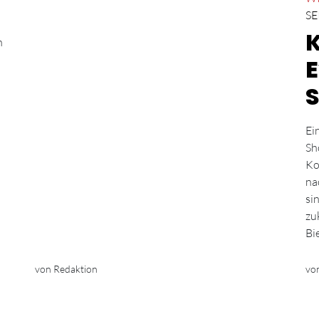
SE
n
S
Ei
Sh
Ko
na
si
zu
Bi
von Redaktion
vo