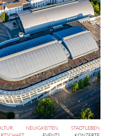
ULTUR
,
NEUIGKEITEN
,
STADTLEBEN
,
IRTSCHAFT
EVENTS
,
KONZERTE
,