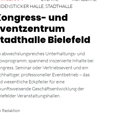
IDENSTICKER HALLE
,
STADTHALLE
Kongress- und
Eventzentrum
tadthalle Bielefeld
n abwechslungsreiches Unterhaltungs- und
owprogramm, spannend inszenierte Inhalte bei
ngress, Seminar oder Vertriebsevent und ein
chhaltiger, professioneller Eventbetrieb – das
nd wesentliche Eckpfeiler für eine
kunftsweisende Geschäftsentwicklung der
elefelder Veranstaltungshallen.
n Redaktion