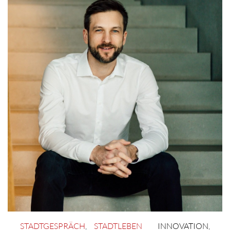
STADTGESPRÄCH
,
STADTLEBEN
INNOVATION
,