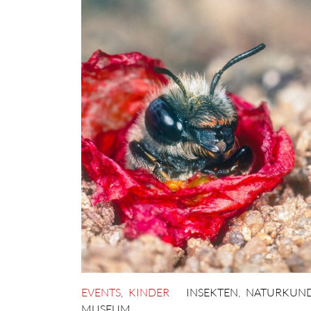
EVENTS
,
KINDER
INSEKTEN
,
NATURKUND
MUSEUM