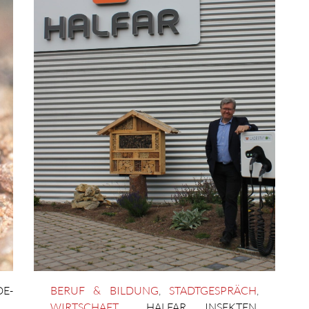
E-
BERUF & BILDUNG
,
STADTGESPRÄCH
,
WIRTSCHAFT
HALFAR
,
INSEKTEN
,