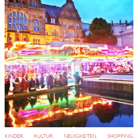
KINDER
,
KULTUR
,
NEUIGKEITEN
,
SHOPPING
,