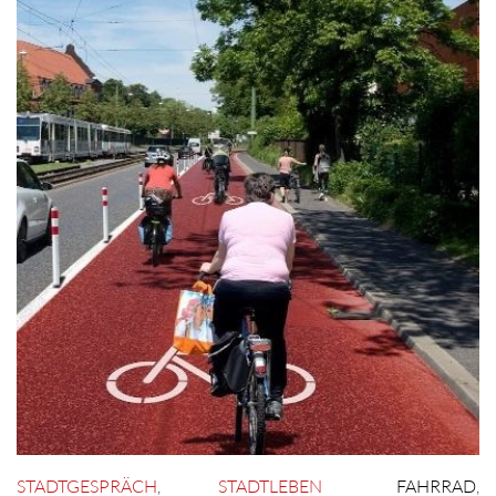
STADTGESPRÄCH
,
STADTLEBEN
FAHRRAD
,