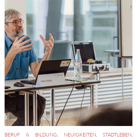
BERUF & BILDUNG
,
NEUIGKEITEN
,
STADTLEBEN
,