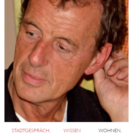
STADTGESPRÄCH
,
WISSEN
WOHNEN
,