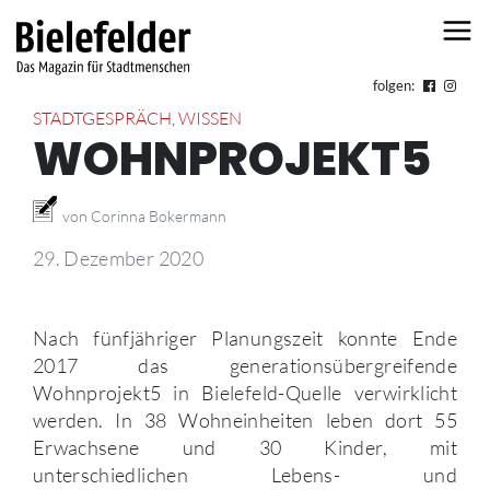
Skip to content
folgen:
STADTGESPRÄCH
,
WISSEN
WOHNPROJEKT5
von Corinna Bokermann
29. Dezember 2020
Nach fünfjähriger Planungszeit konnte Ende
2017 das generationsübergreifende
Wohnprojekt5 in Bielefeld-Quelle verwirklicht
werden. In 38 Wohneinheiten leben dort 55
Erwachsene und 30 Kinder, mit
unterschiedlichen Lebens- und