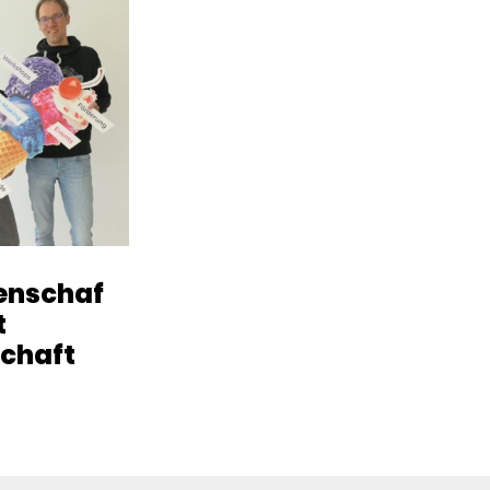
enschaf
t
chaft