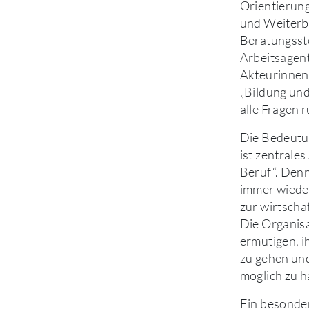
Orientierung
und Weiterbi
Beratungsste
Arbeitsagent
Akteurinnen
„Bildung und
alle Fragen 
Die Bedeutun
ist zentrale
Beruf“. Den
immer wieder
zur wirtscha
Die Organis
ermutigen, i
zu gehen und
möglich zu h
Ein besonder