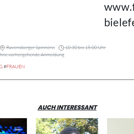
www.f
bielef
Ravensberger Spinnerei
10:30 bis 15:00 Uhr
ohne vorhergehende Anmeldung
G
#
FRAUEN
AUCH INTERESSANT