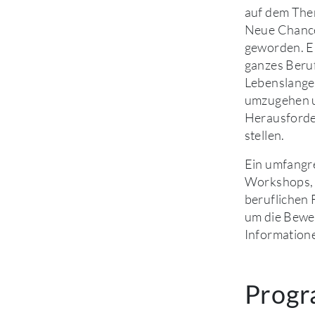
auf dem The
Neue Chancen
geworden. Ei
ganzes Beruf
Lebenslanges
umzugehen u
Herausforde
stellen.
Ein umfangr
Workshops, 
beruflichen
um die Bewer
Information
Prog