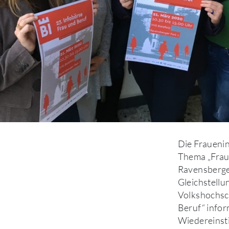
Die Fraueni
Thema „Frau 
Ravensberger
Gleichstellu
Volkshochsc
Beruf“ info
Wiedereinsti