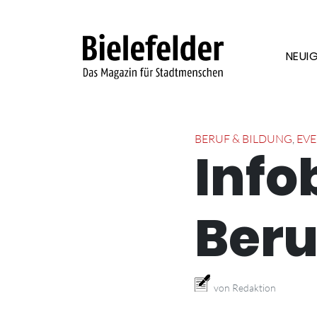
Skip to content
NEUIG
BERUF & BILDUNG
,
EVE
Info
Beru
von Redaktion