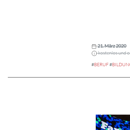
21. März 2020
kostenlos und 
#
BERUF
#
BILDUN