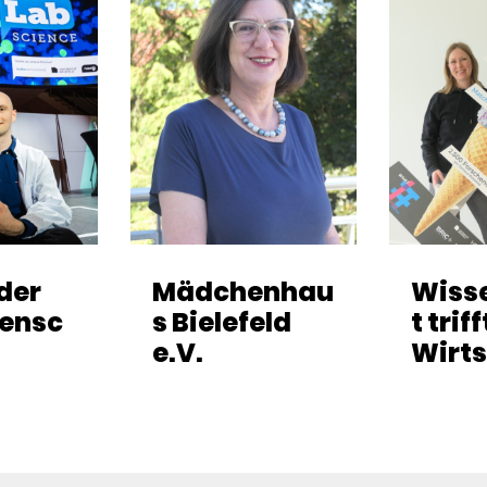
lder
Mädchenhau
Wiss
ensc
s Bielefeld
t triff
e.V.
Wirts