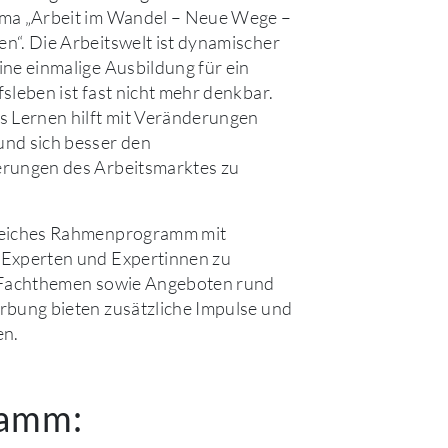
ma „Arbeit im Wandel – Neue Wege –
“. Die Arbeitswelt ist dynamischer
ne einmalige Ausbildung für ein
sleben ist fast nicht mehr denkbar.
 Lernen hilft mit Veränderungen
nd sich besser den
rungen des Arbeitsmarktes zu
eiches Rahmenprogramm mit
Experten und Expertinnen zu
 Fachthemen sowie Angeboten rund
bung bieten zusätzliche Impulse und
en.
ramm: