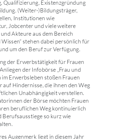
, Qualifizierung, Existenzgründung
ldung. (Weiter-)Bildungsträger,
llen, Institutionen wie
ur, Jobcenter und viele weitere
 und Akteure aus dem Bereich
 Wissen“ stehen dabei persönlich für
rund um den Beruf zur Verfügung.
g der Erwerbstätigkeit für Frauen
s Anliegen der Infobörse „Frau und
n im Erwerbsleben stoßen Frauen
 auf Hindernisse, die ihnen den Weg
ftlichen Unabhängigkeit verstellen.
atorinnen der Börse möchten Frauen
hren beruflichen Weg kontinuierlich
 Berufsausstiege so kurz wie
alten.
es Augenmerk liegt in diesem Jahr