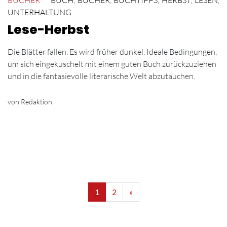
BÜCHER
BUCH
,
BÜCHER
,
BUCHTIPPS
,
HERBST
,
LESEN
,
UNTERHALTUNG
Lese-Herbst
Die Blätter fallen. Es wird früher dunkel. Ideale Bedingungen,
um sich eingekuschelt mit einem guten Buch zurückzuziehen
und in die fantasievolle literarische Welt abzutauchen.
von Redaktion
1
2
»