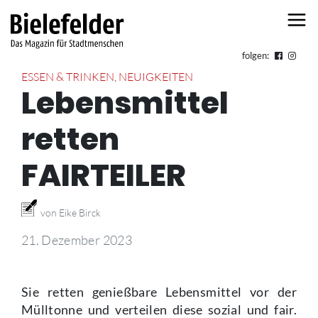
Skip to content
folgen:
ESSEN & TRINKEN
,
NEUIGKEITEN
Lebensmittel
retten
FAIRTEILER
von Eike Birck
21. Dezember 2023
Sie retten genießbare Lebensmittel vor der
Mülltonne und verteilen diese sozial und fair.